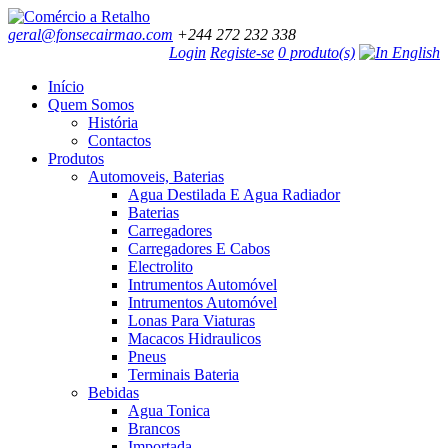
geral@fonsecairmao.com
+244 272 232 338
Login
Registe-se
0 produto(s)
Início
Quem Somos
História
Contactos
Produtos
Automoveis, Baterias
Agua Destilada E Agua Radiador
Baterias
Carregadores
Carregadores E Cabos
Electrolito
Intrumentos Automóvel
Intrumentos Automóvel
Lonas Para Viaturas
Macacos Hidraulicos
Pneus
Terminais Bateria
Bebidas
Agua Tonica
Brancos
Importada