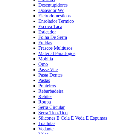
Desentupidores
Doseador Wc
Eletrodomesticos
Enrolador Termico
Escova Taca
Esticador
Folha De Serra
Fraldas
Frascos Multiusos
Material Para Jogos
Mobilia
Omo
Passe Vite
Pasta Dentes
Pastas
Ponteiros
Rebarbadeira
Rebites
Roupa
Serra Circular
Serra Tico-Tico
Silicones E Cola E Veda E Espumas
Toalhitas
Vedante