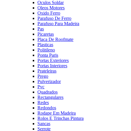
Oculos Soldar
Oleos Motores
Oxido Ferro
Parafuso De Ferro
Parafuso Para Madeira
Pas
Picaretas
Placa De Roofmate
Plasticas
Politileno
Ponta Paris
Portas Exteriores
Portas Interiores
Prateleiras
Prego
Pulverizador
Pvc
Quadrados
Rectangulares
Redes
Redondos
Rodape Em Madeira
Rolos E Trinchas Pintura
Sancas
Serrote