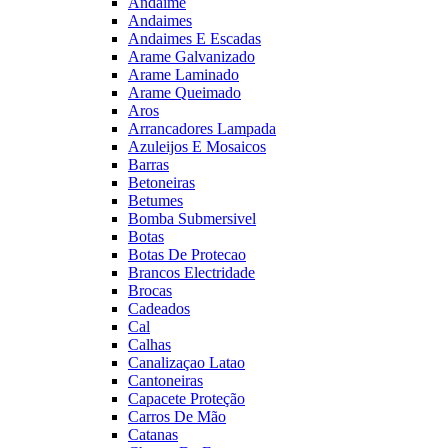
Andaime
Andaimes
Andaimes E Escadas
Arame Galvanizado
Arame Laminado
Arame Queimado
Aros
Arrancadores Lampada
Azuleijos E Mosaicos
Barras
Betoneiras
Betumes
Bomba Submersivel
Botas
Botas De Protecao
Brancos Electridade
Brocas
Cadeados
Cal
Calhas
Canalizaçao Latao
Cantoneiras
Capacete Proteção
Carros De Mão
Catanas