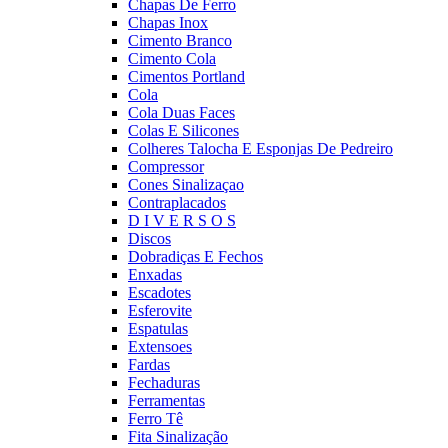
Chapas De Ferro
Chapas Inox
Cimento Branco
Cimento Cola
Cimentos Portland
Cola
Cola Duas Faces
Colas E Silicones
Colheres Talocha E Esponjas De Pedreiro
Compressor
Cones Sinalizaçao
Contraplacados
D I V E R S O S
Discos
Dobradiças E Fechos
Enxadas
Escadotes
Esferovite
Espatulas
Extensoes
Fardas
Fechaduras
Ferramentas
Ferro Tê
Fita Sinalização