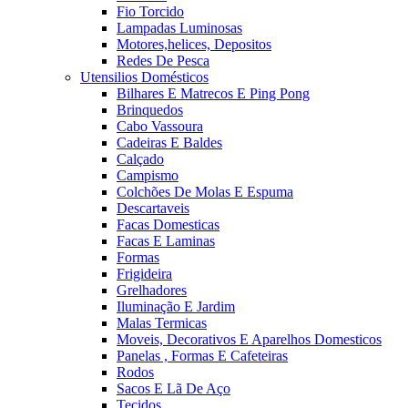
Fio Torcido
Lampadas Luminosas
Motores,helices, Depositos
Redes De Pesca
Utensilios Domésticos
Bilhares E Matrecos E Ping Pong
Brinquedos
Cabo Vassoura
Cadeiras E Baldes
Calçado
Campismo
Colchões De Molas E Espuma
Descartaveis
Facas Domesticas
Facas E Laminas
Formas
Frigideira
Grelhadores
Iluminação E Jardim
Malas Termicas
Moveis, Decorativos E Aparelhos Domesticos
Panelas , Formas E Cafeteiras
Rodos
Sacos E Lã De Aço
Tecidos