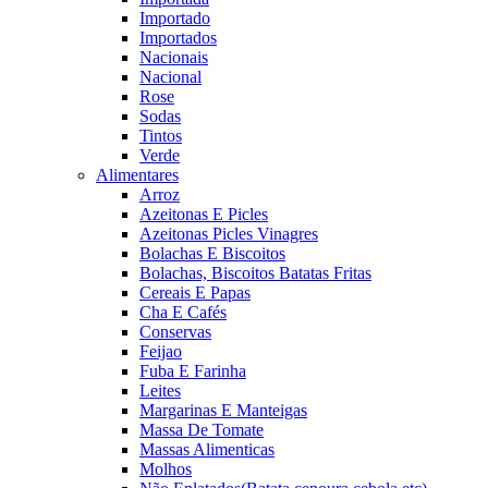
Importado
Importados
Nacionais
Nacional
Rose
Sodas
Tintos
Verde
Alimentares
Arroz
Azeitonas E Picles
Azeitonas Picles Vinagres
Bolachas E Biscoitos
Bolachas, Biscoitos Batatas Fritas
Cereais E Papas
Cha E Cafés
Conservas
Feijao
Fuba E Farinha
Leites
Margarinas E Manteigas
Massa De Tomate
Massas Alimenticas
Molhos