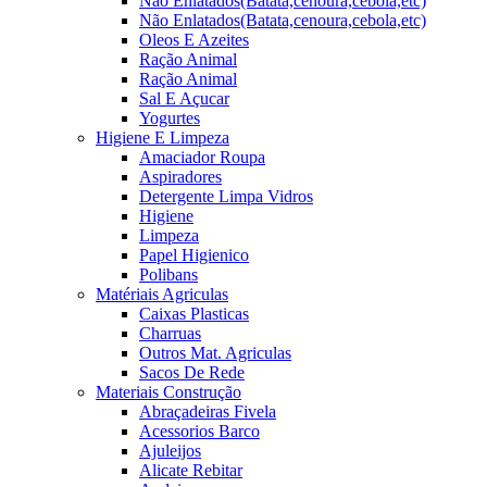
Não Enlatados(Batata,cenoura,cebola,etc)
Não Enlatados(Batata,cenoura,cebola,etc)
Oleos E Azeites
Ração Animal
Ração Animal
Sal E Açucar
Yogurtes
Higiene E Limpeza
Amaciador Roupa
Aspiradores
Detergente Limpa Vidros
Higiene
Limpeza
Papel Higienico
Polibans
Matériais Agriculas
Caixas Plasticas
Charruas
Outros Mat. Agriculas
Sacos De Rede
Materiais Construção
Abraçadeiras Fivela
Acessorios Barco
Ajuleijos
Alicate Rebitar