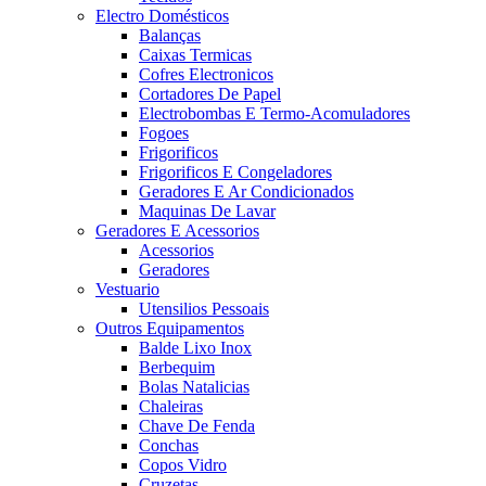
Electro Domésticos
Balanças
Caixas Termicas
Cofres Electronicos
Cortadores De Papel
Electrobombas E Termo-Acomuladores
Fogoes
Frigorificos
Frigorificos E Congeladores
Geradores E Ar Condicionados
Maquinas De Lavar
Geradores E Acessorios
Acessorios
Geradores
Vestuario
Utensilios Pessoais
Outros Equipamentos
Balde Lixo Inox
Berbequim
Bolas Natalicias
Chaleiras
Chave De Fenda
Conchas
Copos Vidro
Cruzetas