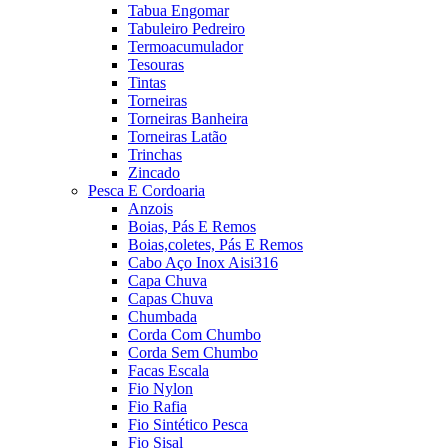
Tabua Engomar
Tabuleiro Pedreiro
Termoacumulador
Tesouras
Tintas
Torneiras
Torneiras Banheira
Torneiras Latão
Trinchas
Zincado
Pesca E Cordoaria
Anzois
Boias, Pás E Remos
Boias,coletes, Pás E Remos
Cabo Aço Inox Aisi316
Capa Chuva
Capas Chuva
Chumbada
Corda Com Chumbo
Corda Sem Chumbo
Facas Escala
Fio Nylon
Fio Rafia
Fio Sintético Pesca
Fio Sisal