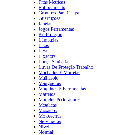
Fitas Metricas
Fribrocimento
Grampos Para Chapa
Guarnições
Janelas
Jogos Ferramentas
Kit Proteção
Lâmpadas
Lisos
Lixa
Lixadora
Louça Sanitaria
Luvas De Proteção Trabalho
Machados E Marretas
Malhasolo
Mangueiras
Máquinas E Ferramentas
Martelos
Martelos Perfuradores
Metalicas
Mosaicos
Motosserras
Nervurados
Nivel
Normal