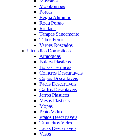
Mascaras
Motobombas
Porcas
Regua Aluminio
Roda Portao
Roldana
Tampas Saneamento
Tubos Ferro
Varoes Roscados
Utensilios Domésticos
Almofadas
Baldes Plasticos
Bolsas Termicas
Colheres Descartaveis
Copos Descartaveis
Facas Descartaveis
Garfos Descataveis
Jarros Plasticos
Mesas Plasticas
Mopas
Prato Vidro
Pratos Descartaveis
Tabuleiros Vidro
Tacas Descartaveis
Vasos