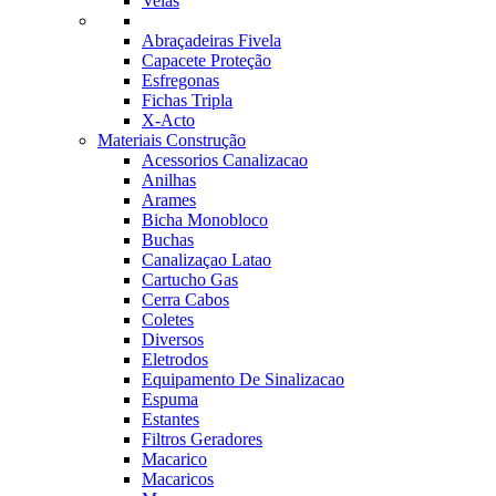
Velas
Abraçadeiras Fivela
Capacete Proteção
Esfregonas
Fichas Tripla
X-Acto
Materiais Construção
Acessorios Canalizacao
Anilhas
Arames
Bicha Monobloco
Buchas
Canalizaçao Latao
Cartucho Gas
Cerra Cabos
Coletes
Diversos
Eletrodos
Equipamento De Sinalizacao
Espuma
Estantes
Filtros Geradores
Macarico
Macaricos